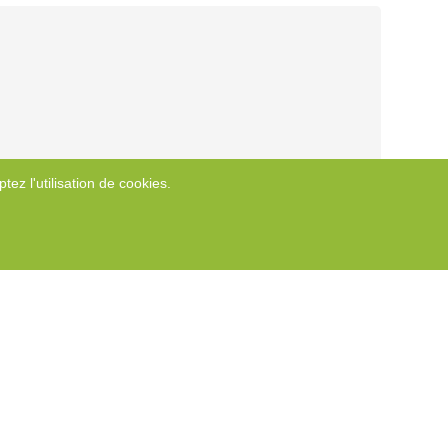
tez l'utilisation de cookies.
é, etc...]), sophrologie, etc...