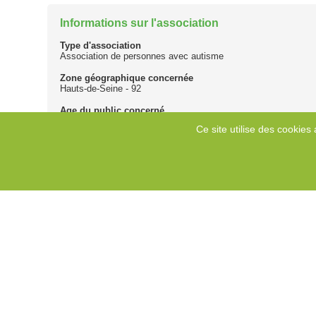
Informations sur l'association
Type d'association
Association de personnes avec autisme
Zone géographique concernée
Hauts-de-Seine - 92
Age du public concerné
4 ans à 20 ans
Ce site utilise des cookies 
Service(s) proposé(s)
Rencontres / ?changes, Formation / sensibilisation, Activit?s, 
Information(s) complémentaire(s) sur les services proposé
Activités sportives : natation, gym adaptée, activités physique
Activités artistiques: médiation artistique, cours de dessin, etc
Activités bien-être: aqua-relaxation, shiatsu, massage techniq
Accueil
Permanence téléphonique
Autre(s) type(s) d'accueil
Objectifs :
- Accompagnements