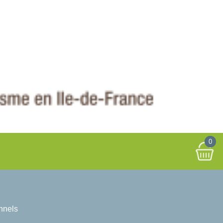
0
onnels