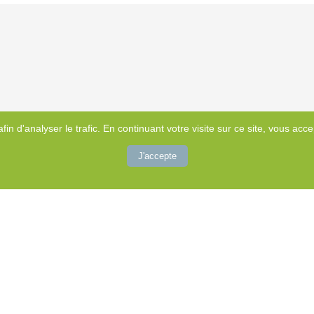
afin d'analyser le trafic. En continuant votre visite sur ce site, vous accep
Autre
J'accepte
s
s adaptées, etc...
...
ue MEBP ® (massage pour enfants à besoin particuliers [Autisme, TDAH , anxiét