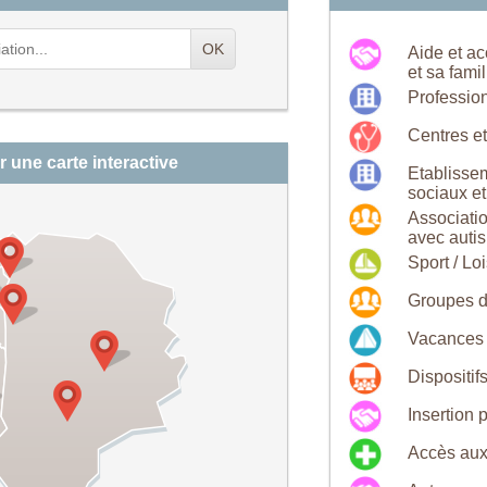
OK
Aide et a
et sa famil
Profession
Centres et
r une carte interactive
Etablisse
sociaux et
Associati
avec auti
Sport / Loi
Groupes d
Vacances
Dispositif
Insertion 
Accès aux