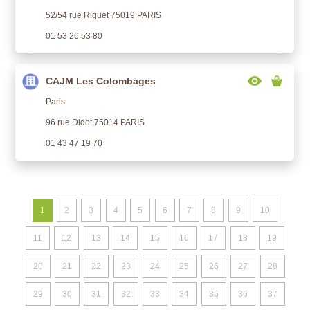
52/54 rue Riquet 75019 PARIS
01 53 26 53 80
CAJM Les Colombages
Paris
96 rue Didot 75014 PARIS
01 43 47 19 70
1
2
3
4
5
6
7
8
9
10
11
12
13
14
15
16
17
18
19
20
21
22
23
24
25
26
27
28
29
30
31
32
33
34
35
36
37