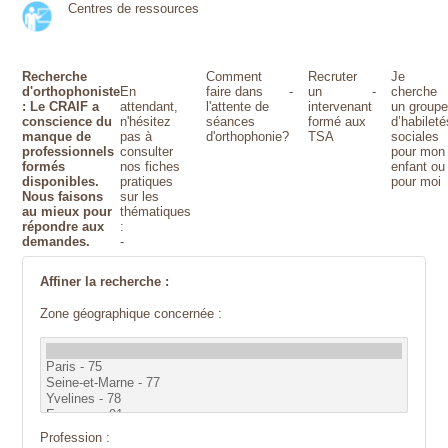
Centres de ressources
Recherche
Comment
Recruter
Je
d'orthophoniste
En
faire dans
-
un
-
cherche
: Le CRAIF a
attendant,
l'attente de
intervenant
un group
conscience du
n'hésitez
séances
formé aux
d’habileté
manque de
pas à
d'orthophonie?
TSA
sociales
professionnels
consulter
pour mon
formés
nos fiches
enfant ou
disponibles.
pratiques
pour moi
Nous faisons
sur les
au mieux pour
thématiques
répondre aux
:
demandes.
-
Affiner la recherche :
Zone géographique concernée :
Profession :