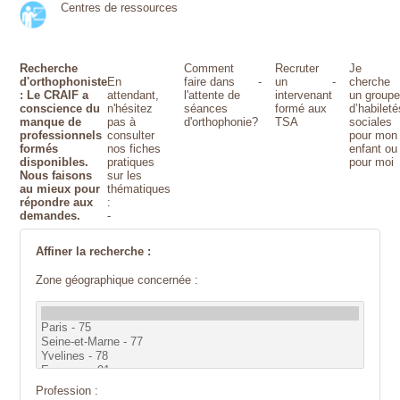
Centres de ressources
Recherche
Comment
Recruter
Je
d'orthophoniste
En
faire dans
-
un
-
cherche
: Le CRAIF a
attendant,
l'attente de
intervenant
un group
conscience du
n'hésitez
séances
formé aux
d’habileté
manque de
pas à
d'orthophonie?
TSA
sociales
professionnels
consulter
pour mon
formés
nos fiches
enfant ou
disponibles.
pratiques
pour moi
Nous faisons
sur les
au mieux pour
thématiques
répondre aux
:
demandes.
-
Affiner la recherche :
Zone géographique concernée :
Profession :