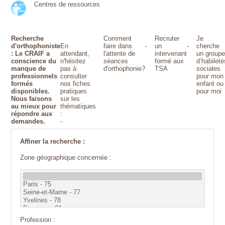
Centres de ressources
Recherche
Comment
Recruter
Je
d'orthophoniste
En
faire dans
-
un
-
cherche
: Le CRAIF a
attendant,
l'attente de
intervenant
un group
conscience du
n'hésitez
séances
formé aux
d’habileté
manque de
pas à
d'orthophonie?
TSA
sociales
professionnels
consulter
pour mon
formés
nos fiches
enfant ou
disponibles.
pratiques
pour moi
Nous faisons
sur les
au mieux pour
thématiques
répondre aux
:
demandes.
-
Affiner la recherche :
Zone géographique concernée :
Profession :