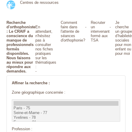
Centres de ressources
Recherche
Comment
Recruter
Je
d'orthophoniste
En
faire dans
-
un
-
cherche
: Le CRAIF a
attendant,
l'attente de
intervenant
un group
conscience du
n'hésitez
séances
formé aux
d’habileté
manque de
pas à
d'orthophonie?
TSA
sociales
professionnels
consulter
pour mon
formés
nos fiches
enfant ou
disponibles.
pratiques
pour moi
Nous faisons
sur les
au mieux pour
thématiques
répondre aux
:
demandes.
-
Affiner la recherche :
Zone géographique concernée :
Profession :