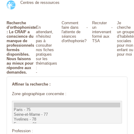
Centres de ressources
Recherche
Comment
Recruter
Je
d'orthophoniste
En
faire dans
-
un
-
cherche
: Le CRAIF a
attendant,
l'attente de
intervenant
un group
conscience du
n'hésitez
séances
formé aux
d’habileté
manque de
pas à
d'orthophonie?
TSA
sociales
professionnels
consulter
pour mon
formés
nos fiches
enfant ou
disponibles.
pratiques
pour moi
Nous faisons
sur les
au mieux pour
thématiques
répondre aux
:
demandes.
-
Affiner la recherche :
Zone géographique concernée :
Profession :