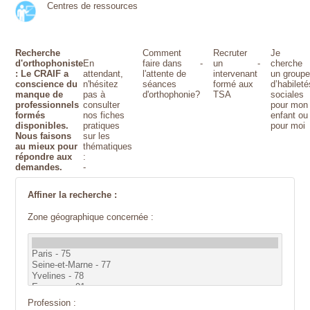
Centres de ressources
Recherche
Comment
Recruter
Je
d'orthophoniste
En
faire dans
-
un
-
cherche
: Le CRAIF a
attendant,
l'attente de
intervenant
un group
conscience du
n'hésitez
séances
formé aux
d’habileté
manque de
pas à
d'orthophonie?
TSA
sociales
professionnels
consulter
pour mon
formés
nos fiches
enfant ou
disponibles.
pratiques
pour moi
Nous faisons
sur les
au mieux pour
thématiques
répondre aux
:
demandes.
-
Affiner la recherche :
Zone géographique concernée :
Profession :