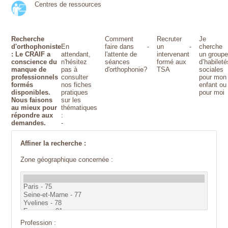
Centres de ressources
Recherche
Comment
Recruter
Je
d'orthophoniste
En
faire dans
-
un
-
cherche
: Le CRAIF a
attendant,
l'attente de
intervenant
un group
conscience du
n'hésitez
séances
formé aux
d’habileté
manque de
pas à
d'orthophonie?
TSA
sociales
professionnels
consulter
pour mon
formés
nos fiches
enfant ou
disponibles.
pratiques
pour moi
Nous faisons
sur les
au mieux pour
thématiques
répondre aux
:
demandes.
-
Affiner la recherche :
Zone géographique concernée :
Profession :