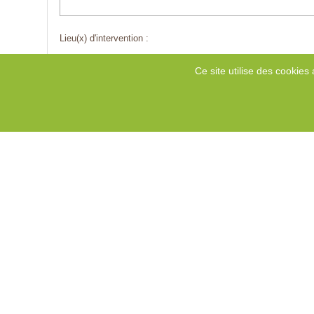
Lieu(x) d'intervention :
Ce site utilise des cookies 
Emilie CAPPE
Paris
6 rue Linné 75005 Paris
06 80 37 95 02