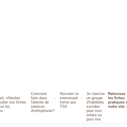
Comment
Recruter un
Je cherche
Retrouvez 
nt, n'hésitez
faire dans
-
intervenant
-
un groupe
les fiches
ulter nos fiches
l'attente de
formé aux
d’habiletés
pratiques 
sur les
séances
TSA
sociales
notre site :
s :
d'orthophonie?
pour mon
enfant ou
pour moi