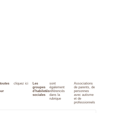
toutes
cliquez ici
Les
sont
Associations
groupes
également
de parents, de
sur
d'habiletés
référencés
personnes
sociales
dans la
avec autisme
rubrique
et de
professionnels