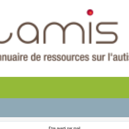
Etre averti
par mail