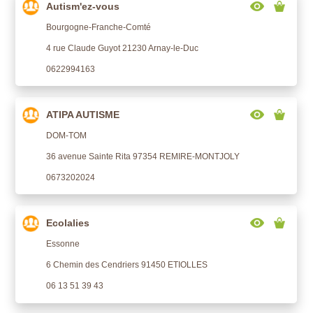
Autism'ez-vous
Bourgogne-Franche-Comté
4 rue Claude Guyot 21230 Arnay-le-Duc
0622994163
ATIPA AUTISME
DOM-TOM
36 avenue Sainte Rita 97354 REMIRE-MONTJOLY
0673202024
Ecolalies
Essonne
6 Chemin des Cendriers 91450 ETIOLLES
06 13 51 39 43