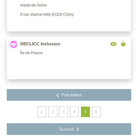
Hauts-de-Seine
8 rue chance milly 92110 Clichy
DECLICC Inclusion
Île-de-France
1
2
3
4
5
6