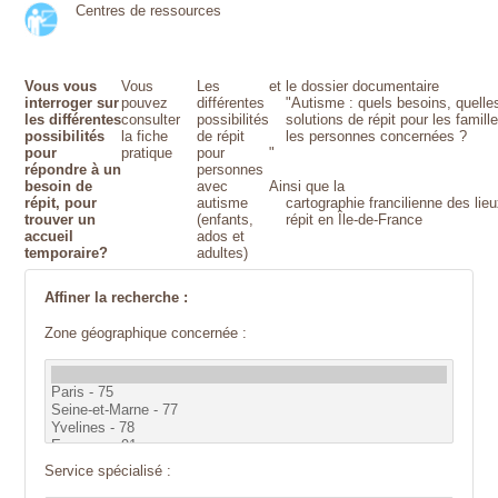
Centres de ressources
Vous vous
Vous
Les
et le dossier documentaire
interroger sur
pouvez
différentes
"Autisme : quels besoins, quelle
les différentes
consulter
possibilités
solutions de répit pour les famill
possibilités
la fiche
de répit
les personnes concernées ?
pour
pratique
pour
"
répondre à un
personnes
besoin de
avec
Ainsi que la
répit, pour
autisme
cartographie francilienne des lie
trouver un
(enfants,
répit en Île-de-France
accueil
ados et
temporaire?
adultes)
Affiner la recherche :
Zone géographique concernée :
Service spécialisé :