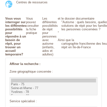
Centres de ressources
Vous vous
Vous
Les
et le dossier documentaire
interroger sur
pouvez
différentes
"Autisme : quels besoins, quelle
les différentes
consulter
possibilités
solutions de répit pour les famill
possibilités
la fiche
de répit
les personnes concernées ?
pour
pratique
pour
"
répondre à un
personnes
besoin de
avec
Ainsi que la
répit, pour
autisme
cartographie francilienne des lie
trouver un
(enfants,
répit en Île-de-France
accueil
ados et
temporaire?
adultes)
Affiner la recherche :
Zone géographique concernée :
Service spécialisé :