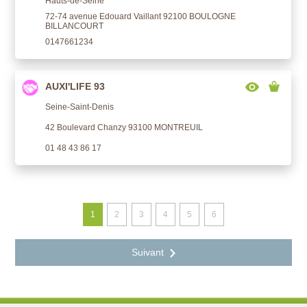
Hauts-de-Seine
72-74 avenue Edouard Vaillant 92100 BOULOGNE
BILLANCOURT
0147661234
AUXI'LIFE 93
Seine-Saint-Denis
42 Boulevard Chanzy 93100 MONTREUIL
01 48 43 86 17
1
2
3
4
5
6