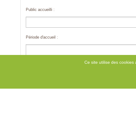
Public accueilli :
Période d'accueil :
Ce site utilise des cookies 
Type(s) de séjour(s) :
Lieu(x) des séjours :