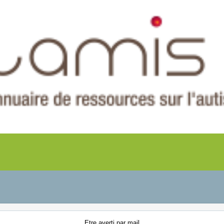
Etre averti
par mail