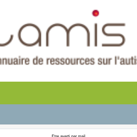
Etre averti
par mail