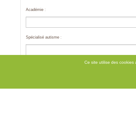
Académie :
Spécialisé autisme :
Ce site utilise des cookies 
Type d'établissement :
Type de dispositif :
Zone géographique concernée :