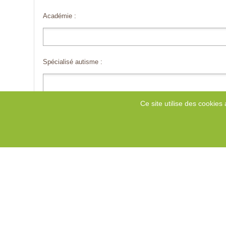
Académie :
Spécialisé autisme :
Ce site utilise des cookies 
Type d'établissement :
Type de dispositif :
Zone géographique concernée :