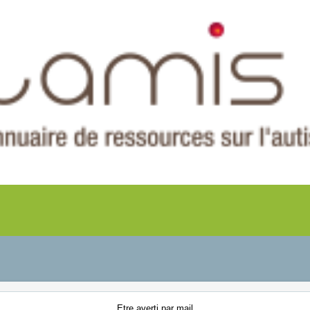
Etre averti
par mail