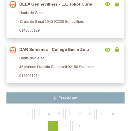
UEEA Gennevilliers - E.E Joliot Curie
Hauts-de-Seine
11 rue du 8 mai 1945 92230 Genevilliers
0140856129
DAR Suresnes - Collège Emile Zola
Hauts-de-Seine
46 avenue Franklin Roosevelt 92150 Suresnes
0145061214
1
2
3
4
5
6
7
8
9
10
11
12
13