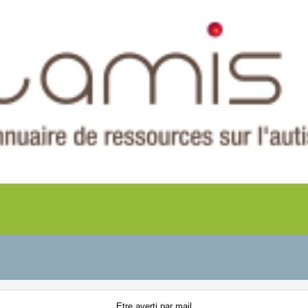
Etre averti
par mail