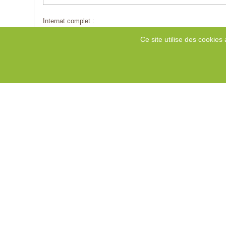
Internat complet :
Ce site utilise des cookies 
Internat d'alternance / séquentiel :
Internat de semaine :
Accuel temporaire / séjour de rupture :