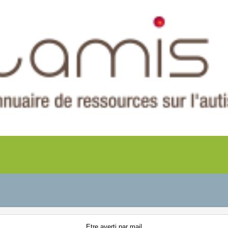
Etre averti
par mail