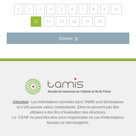
1
2
3
4
5
6
7
8
9
10
11
12
13
14
15
16
Attention
: Les informations données dans TAMIS sont déclaratives
et n’ont aucune valeur contractuelle. Elles ne peuvent pas être
utilisées à des fins d’évaluation des structures.
Le CRAIF ne peut être tenu pour responsable en cas d'informations
fausses ou mensongères.