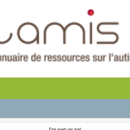
Etre averti
par mail