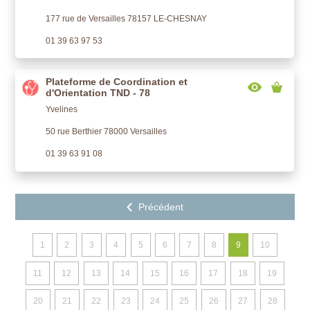
177 rue de Versailles 78157 LE-CHESNAY
01 39 63 97 53
Plateforme de Coordination et
d'Orientation TND - 78
Yvelines
50 rue Berthier 78000 Versailles
01 39 63 91 08
1
2
3
4
5
6
7
8
9
10
11
12
13
14
15
16
17
18
19
20
21
22
23
24
25
26
27
28