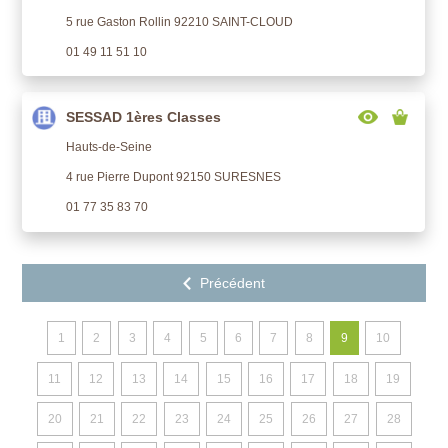
5 rue Gaston Rollin 92210 SAINT-CLOUD
01 49 11 51 10
SESSAD 1ères Classes
Hauts-de-Seine
4 rue Pierre Dupont 92150 SURESNES
01 77 35 83 70
1
2
3
4
5
6
7
8
9
10
11
12
13
14
15
16
17
18
19
20
21
22
23
24
25
26
27
28