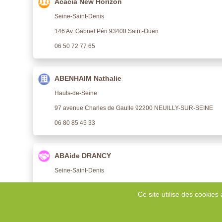
Acacia New Horizon
Seine-Saint-Denis
146 Av. Gabriel Péri 93400 Saint-Ouen
06 50 72 77 65
ABENHAIM Nathalie
Hauts-de-Seine
97 avenue Charles de Gaulle 92200 NEUILLY-SUR-SEINE
06 80 85 45 33
ABAide DRANCY
Seine-Saint-Denis
237 Avenue Henri Barbusse 93700 DRANCY
Ce site utilise des cookies 
06 35 22 93 73 / 01 83 74 36 54