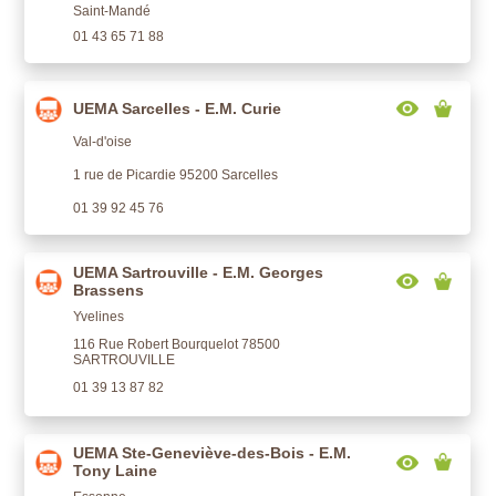
Saint-Mandé
01 43 65 71 88
UEMA Sarcelles - E.M. Curie
Val-d'oise
1 rue de Picardie 95200 Sarcelles
01 39 92 45 76
UEMA Sartrouville - E.M. Georges
Brassens
Yvelines
116 Rue Robert Bourquelot 78500
SARTROUVILLE
01 39 13 87 82
UEMA Ste-Geneviève-des-Bois - E.M.
Tony Laine