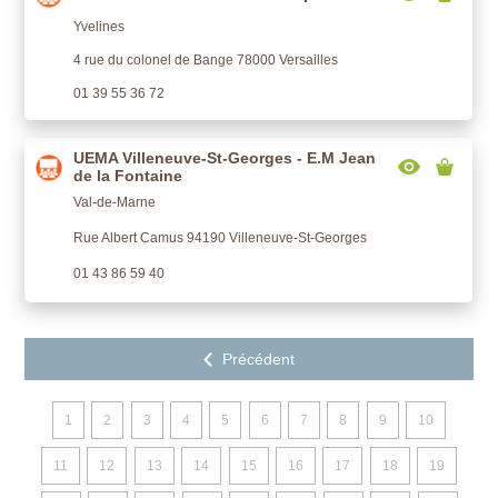
Yvelines
4 rue du colonel de Bange 78000 Versailles
01 39 55 36 72
UEMA Villeneuve-St-Georges - E.M Jean
de la Fontaine
Val-de-Marne
Rue Albert Camus 94190 Villeneuve-St-Georges
01 43 86 59 40
1
2
3
4
5
6
7
8
9
10
11
12
13
14
15
16
17
18
19