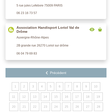
5 rue jules Lefebvre 75009 PARIS
06 23 16 73 57
Association Handisport Loriol Val de
Drôme
Auvergne-Rhône-Alpes
2B grande rue 26270 Loriol sur drôme
06 04 79 69 83
1
2
3
4
5
6
7
8
9
10
11
12
13
14
15
16
17
18
19
20
21
22
23
24
25
26
27
28