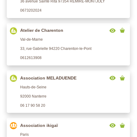
36 avenue Sainte Rita 97354 REMIRE-MONTJOLY
0673202024
Atelier de Charenton
Val-de-Marne
33, rue Gabrielle 94220 Charenton-le-Pont
0612613908
Association MELADUENDE
Hauts-de-Seine
92000 Nanterre
06 17 90 58 20
Association ikigaï
Paris