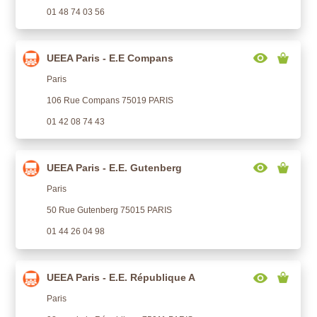
01 48 74 03 56
UEEA Paris - E.E Compans
Paris
106 Rue Compans 75019 PARIS
01 42 08 74 43
UEEA Paris - E.E. Gutenberg
Paris
50 Rue Gutenberg 75015 PARIS
01 44 26 04 98
UEEA Paris - E.E. République A
Paris