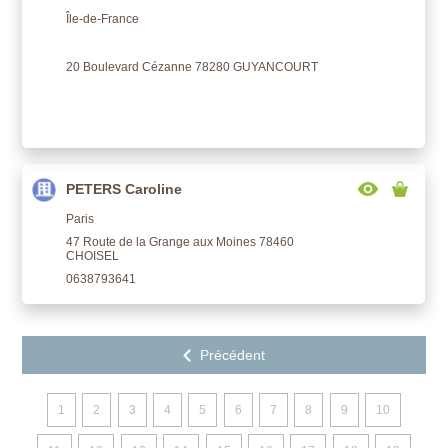
Île-de-France
20 Boulevard Cézanne 78280 GUYANCOURT
PETERS Caroline
Paris
47 Route de la Grange aux Moines 78460
CHOISEL
0638793641
1
2
3
4
5
6
7
8
9
10