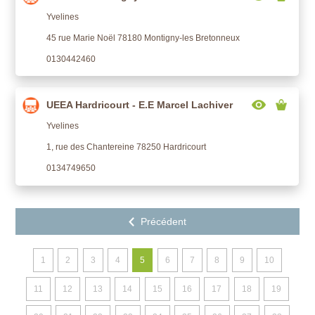
Yvelines
45 rue Marie Noël 78180 Montigny-les Bretonneux
0130442460
UEEA Hardricourt - E.E Marcel Lachiver
Yvelines
1, rue des Chantereine 78250 Hardricourt
0134749650
1
2
3
4
5
6
7
8
9
10
11
12
13
14
15
16
17
18
19