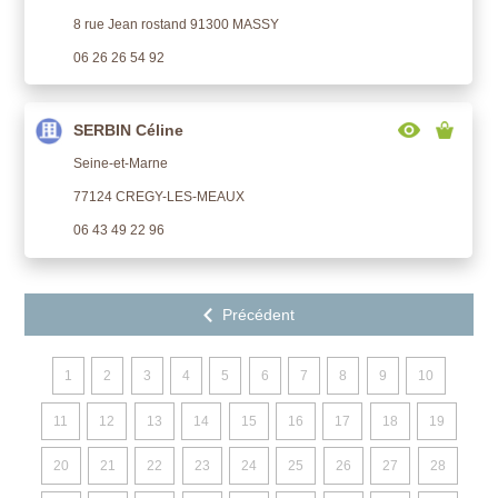
8 rue Jean rostand 91300 MASSY
06 26 26 54 92
SERBIN Céline
Seine-et-Marne
77124 CREGY-LES-MEAUX
06 43 49 22 96
1
2
3
4
5
6
7
8
9
10
11
12
13
14
15
16
17
18
19
20
21
22
23
24
25
26
27
28