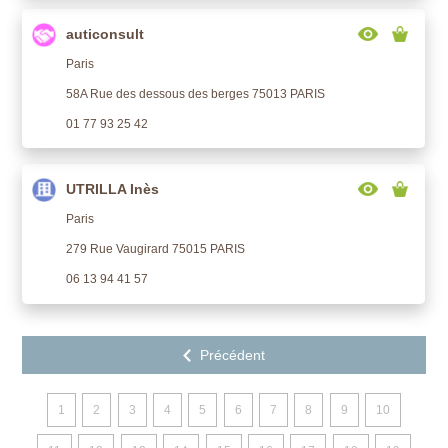
auticonsult
Paris
58A Rue des dessous des berges 75013 PARIS
01 77 93 25 42
UTRILLA Inès
Paris
279 Rue Vaugirard 75015 PARIS
06 13 94 41 57
1
2
3
4
5
6
7
8
9
10