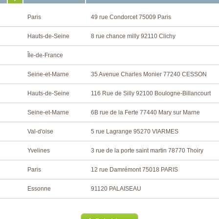
Paris
49 rue Condorcet 75009 Paris
Hauts-de-Seine
8 rue chance milly 92110 Clichy
Île-de-France
Seine-et-Marne
35 Avenue Charles Monier 77240 CESSON
Hauts-de-Seine
116 Rue de Silly 92100 Boulogne-Billancourt
Seine-et-Marne
6B rue de la Ferte 77440 Mary sur Marne
Val-d'oise
5 rue Lagrange 95270 VIARMES
Yvelines
3 rue de la porte saint martin 78770 Thoiry
Paris
12 rue Damrémont 75018 PARIS
Essonne
91120 PALAISEAU