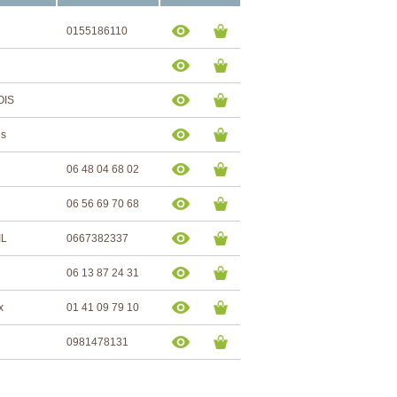
0155186110
OIS
is
06 48 04 68 02
06 56 69 70 68
IL
0667382337
06 13 87 24 31
x
01 41 09 79 10
0981478131