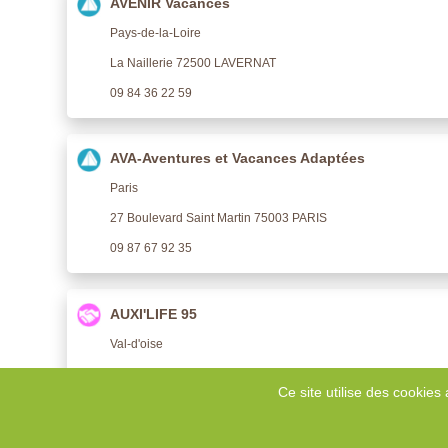
AVENIR Vacances
Pays-de-la-Loire
La Naillerie 72500 LAVERNAT
09 84 36 22 59
AVA-Aventures et Vacances Adaptées
Paris
27 Boulevard Saint Martin 75003 PARIS
09 87 67 92 35
AUXI'LIFE 95
Val-d'oise
3 résidence des acacias 95340 BERNES SUR OISE
Ce site utilise des cookies 
01 30 34 71 497