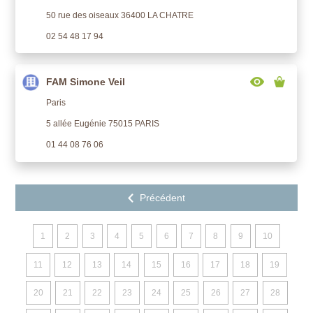
50 rue des oiseaux 36400 LA CHATRE
02 54 48 17 94
FAM Simone Veil
Paris
5 allée Eugénie 75015 PARIS
01 44 08 76 06
1
2
3
4
5
6
7
8
9
10
11
12
13
14
15
16
17
18
19
20
21
22
23
24
25
26
27
28