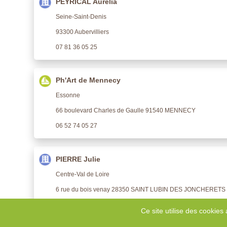
PEYRICAL Aurélia
Seine-Saint-Denis
93300 Aubervilliers
07 81 36 05 25
Ph'Art de Mennecy
Essonne
66 boulevard Charles de Gaulle 91540 MENNECY
06 52 74 05 27
PIERRE Julie
Centre-Val de Loire
6 rue du bois venay 28350 SAINT LUBIN DES JONCHERETS
06 21 06 97 88
Ce site utilise des cookies 