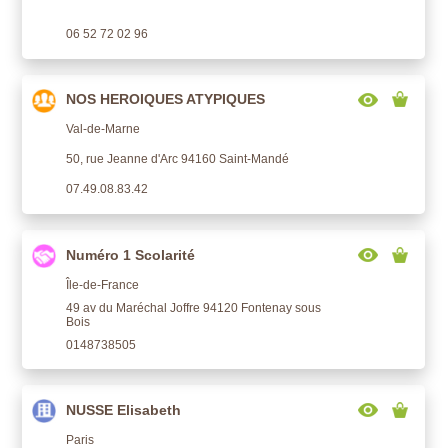
06 52 72 02 96
NOS HEROIQUES ATYPIQUES
Val-de-Marne
50, rue Jeanne d'Arc 94160 Saint-Mandé
07.49.08.83.42
Numéro 1 Scolarité
Île-de-France
49 av du Maréchal Joffre 94120 Fontenay sous
Bois
0148738505
NUSSE Elisabeth
Paris