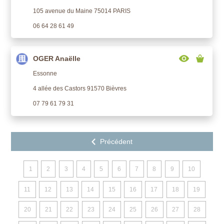
105 avenue du Maine 75014 PARIS
06 64 28 61 49
OGER Anaëlle
Essonne
4 allée des Castors 91570 Bièvres
07 79 61 79 31
1
2
3
4
5
6
7
8
9
10
11
12
13
14
15
16
17
18
19
20
21
22
23
24
25
26
27
28