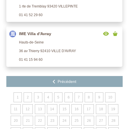
1 rte de Tremblay 93420 VILLEPINTE
01 41 52 29 60
IME Villa d'Avray
Hauts-de-Seine
36 av Thierry 92410 VILLE D'AVRAY
01 41 15 94 60
1
2
3
4
5
6
7
8
9
10
11
12
13
14
15
16
17
18
19
20
21
22
23
24
25
26
27
28