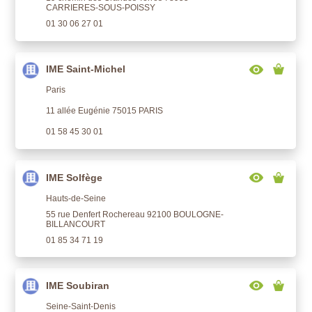
CARRIERES-SOUS-POISSY
01 30 06 27 01
IME Saint-Michel
Paris
11 allée Eugénie 75015 PARIS
01 58 45 30 01
IME Solfège
Hauts-de-Seine
55 rue Denfert Rochereau 92100 BOULOGNE-
BILLANCOURT
01 85 34 71 19
IME Soubiran
Seine-Saint-Denis