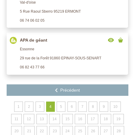
Val-d'oise
5 Rue Raoul Sberro 95219 ERMONT
06 74 06 02 05
APA de géant
Essonne
29 rue de la Forêt 91860 EPINAY-SOUS-SENART
06 82 43 77 66
1
2
3
4
5
6
7
8
9
10
11
12
13
14
15
16
17
18
19
20
21
22
23
24
25
26
27
28