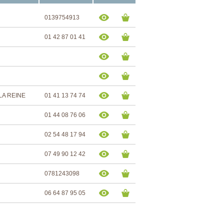
0139754913
01 42 87 01 41
 LA REINE
01 41 13 74 74
01 44 08 76 06
02 54 48 17 94
07 49 90 12 42
0781243098
06 64 87 95 05