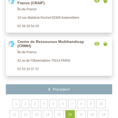
France (CRAIF)
Île-de-France
10 rue Waldeck Rochet 93300 Aubervilliers
01 49 28 54 20
Centre de Ressources Multihandicap
(CRMH)
Île-de-France
42 av de l'Observatoire 75014 PARIS
01 53 10 37 37
1
2
3
4
5
6
7
8
9
10
11
12
13
14
15
16
17
18
19