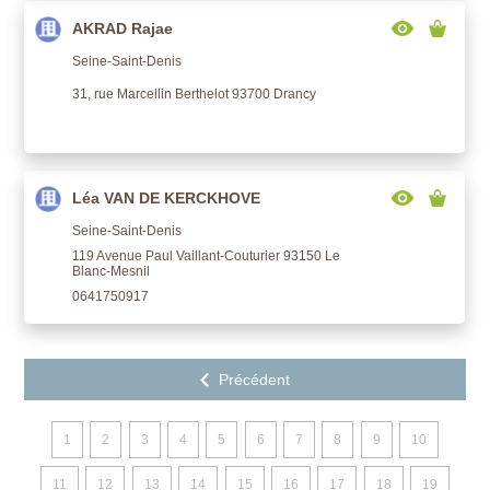
AKRAD Rajae
Seine-Saint-Denis
31, rue Marcellin Berthelot 93700 Drancy
Léa VAN DE KERCKHOVE
Seine-Saint-Denis
119 Avenue Paul Vaillant-Couturier 93150 Le
Blanc-Mesnil
0641750917
1
2
3
4
5
6
7
8
9
10
11
12
13
14
15
16
17
18
19