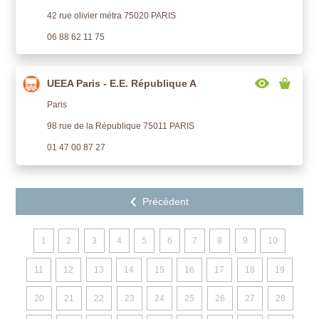
42 rue olivier métra 75020 PARIS
06 88 62 11 75
UEEA Paris - E.E. République A
Paris
98 rue de la République 75011 PARIS
01 47 00 87 27
1
2
3
4
5
6
7
8
9
10
11
12
13
14
15
16
17
18
19
20
21
22
23
24
25
26
27
28