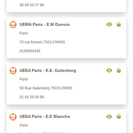
06 49 54 27 99
UEMA Paris - E.M Dunois
Paris
70 rue Dunois 75013 PARIS
0145854436
UEEA Paris - E.E. Gutenberg
Paris
50 Rue Gutenberg 75015 PARIS
01 44 26 04 98
UEEA Paris - E.E Blanche
Paris