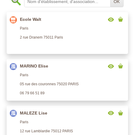
OK
Ecole Walt
Paris
2 rue Dranem 75011 Paris
MARINO Elise
Paris
05 rue des couronnes 75020 PARIS
06 79 66 51 89
MALEZE Lise
Paris
12 rue Lamblardie 75012 PARIS