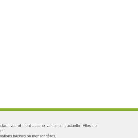
aratives et n’ont aucune valeur contractuelle. Elles ne
res.
rmations fausses ou mensongères.