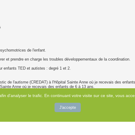
é
sychomotrices de l'enfant.
 et prendre en charge les troubles développementaux de la coordination.
r enfants TED et autistes : degré 1 et 2.
ostic de l'autisme (CREDAT) à l'Hôpital Sainte Anne où je recevais des enfant
 Sainte Anne où je recevais des enfants de 6 à 13 ans.
intitulé "OPTION TSA" d'une durée de 45h annuelle.
afin d'analyser le trafic. En continuant votre visite sur ce site, vous accep
té, intégration sensorielle, snoezelen, approche sensori-motrice de Bullinger..
J'accepte