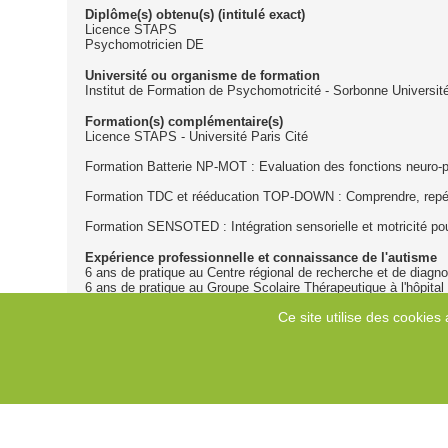
Diplôme(s) obtenu(s) (intitulé exact)
Licence STAPS
Psychomotricien DE
Université ou organisme de formation
Institut de Formation de Psychomotricité - Sorbonne Universit
Formation(s) complémentaire(s)
Licence STAPS - Université Paris Cité
Formation Batterie NP-MOT : Evaluation des fonctions neuro-p
Formation TDC et rééducation TOP-DOWN : Comprendre, repérer
Formation SENSOTED : Intégration sensorielle et motricité pou
Expérience professionnelle et connaissance de l'autisme
6 ans de pratique au Centre régional de recherche et de diagn
6 ans de pratique au Groupe Scolaire Thérapeutique à l'hôpital
3 ans d'enseignement à l'IFP Sorbonne Université pour le TD 
Ce site utilise des cookies 
Type(s) d'intervention proposée(s)
Intervention sensorielle et motrice (ergothérapie, psychomotrici
Autre(s) type(s) d'intervention(s) (outils, modalités...)
Rééducation de l'écriture.
Réalisation de bilans
Oui