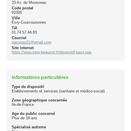
33 Av. de Mousseau
Code postal
91000
Ville
Évry-Courcouronnes
Tél
01.74.57.44.83
Courriel
passpas91@gmail.com
Site internet
https://www.esrp-beauvoir.fr/dispositif-pass-pas
Informations particulières
Type de dispositif
Etablissements et services (sanitaire et médico-social)
Zone géographique concernée
Ile-de-France
Age du public concerné
Plus de 18 ans
Spécialisé autisme