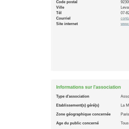
Code postal
9230
Ville
Leval
Tél
07-8
Courriel
cont
Site internet
www.
Informations sur l'association
Type d'association
Asso
Etablissement(s) géré(s)
La M
Zone géographique concernée
Paris
Age du public concerné
Tous