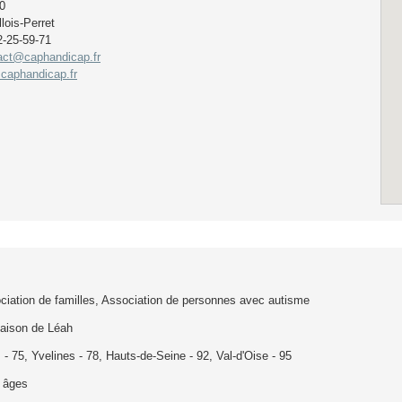
0
lois-Perret
2-25-59-71
act@caphandicap.fr
caphandicap.fr
ciation de familles, Association de personnes avec autisme
aison de Léah
 - 75, Yvelines - 78, Hauts-de-Seine - 92, Val-d'Oise - 95
 âges