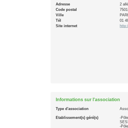
Adresse
2 al
Code postal
7501
Ville
PAR
Tél
01 4
Site internet
http:
Informations sur l'association
Type d'association
Asso
Etablissement(s) géré(s)
-Pôl
SESS
-Pôl