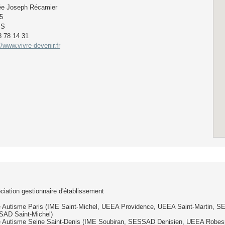
lée Joseph Récamier
5
IS
8 78 14 31
//www.vivre-devenir.fr
ciation gestionnaire d'établissement
e Autisme Paris (IME Saint-Michel, UEEA Providence, UEEA Saint-Martin,
AD Saint-Michel)
e Autisme Seine Saint-Denis (IME Soubiran, SESSAD Denisien, UEEA Robes