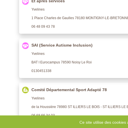
Et après services
Yvelines
1 Place Charles de Gaulles 78180 MONTIGNY-LE-BRETON
06 48 09 43 78
SAI (Service Autisme Inclusion)
Yvelines
BAT I Eurocampus 78590 Noisy Le Roi
0130451338
Comité Départemental Sport Adapté 78
Yvelines
de la Houssière 78980 ST ILLIERS LE BOIS - ST ILLIERS LE 
06 68 66 34 03
Ce site utilise des cookies 