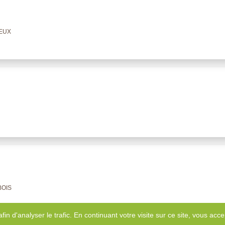
NEUX
BOIS
afin d'analyser le trafic. En continuant votre visite sur ce site, vous accep